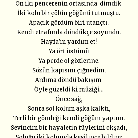
On iki pencerenin ortasında, dimdik.
İki kolu bir çölün göğünü tutmuştu.
Apaçık gördüm biri utançtı.
Kendi etrafında döndükçe soyundu.
Hayfa’m yardım et!
Ya ört üstümü
Ya perde ol gözlerine.
Sözün kapısını çiğnedim,
Ardıma döndü bakışım.
Öyle güzeldi ki müziği…
Önce sağ,
Sonra sol kolum aşka kalktı,
Terli bir gömleği kendi göğüm yaptım.
Sevincim bir hayaletin tüylerini okşadı,
Soluğu iki kolumda kesilince bildim;