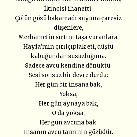
İkincisi ihanetti.
Çölün gözü bakamadı suyuna çaresiz
düşenlere,
Merhametin sırtını taşa vuranlara.
Hayfa’mın çırılçıplak eti, düştü
kabuğundan susuzluğuna.
Sadece avcu kendine dönüktü.
Sesi sonsuz bir devre durdu:
Her gün bir insana bak,
Yoksa,
Her gün aynaya bak,
O da yoksa,
Her gün avcuna bak.
İnsanın avcu tanrının gözüdür.